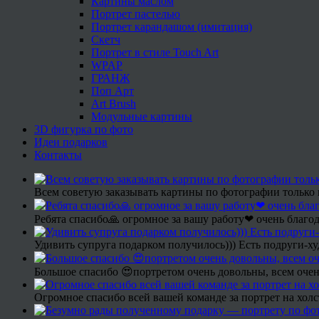
Картины маслом
Портрет пастелью
Портрет карандашом (имитация)
Скетч
Портрет в стиле Touch Art
WPAP
ГРАНЖ
Поп Арт
Art Brush
Модульные картины
3D фигурка по фото
Идеи подарков
Контакты
Всем советую заказывать картины по фотографии только 
Ребята спасибо🙏 огромное за вашу работу❤ очень благод
Удивить супруга подарком получилось))) Есть подруги-х
Большое спасибо 😍портретом очень довольны, всем очен
Огромное спасибо всей вашей команде за портрет на холс