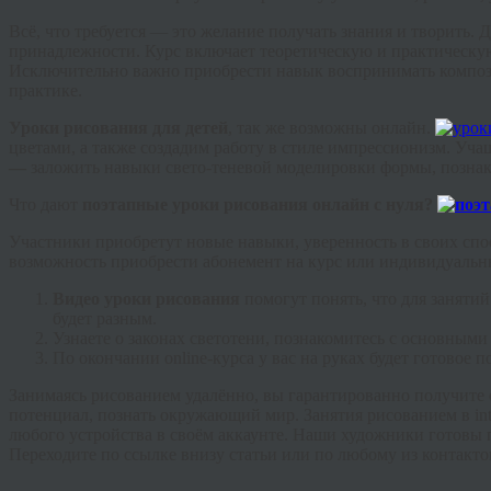
Всё, что требуется — это желание получать знания и творить. 
принадлежности. Курс включает теоретическую и практическую 
Исключительно важно приобрести навык воспринимать компози
практике.
Уроки рисования для детей
, так же возможны онлайн.
цветами, а также создадим работу в стиле импрессионизм. Уча
—
заложить навыки
свето
-теневой моделировки формы, познак
Что дают
поэтапные
уроки рисования онлайн с нуля?
Участники приобретут новые навыки, уверенность в своих спос
возможность приобрести абонемент на курс или индивидуальны
Видео уроки рисования
помогут понять, что для заняти
будет разным.
Узнаете о законах светотени, познакомитесь с основным
По окончании
online
-курса у вас на руках будет готовое
Занимаясь рисованием удалённо, вы гарантированно получите 
потенциал, познать окружающий мир. Занятия рисованием в
in
любого устройства в своём
аккаунте
. Наши художники готовы п
Переходите по ссылке внизу статьи или по любому из контактов