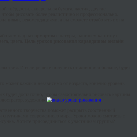
ой твёрдости, акварельная бумага, ластик, другие
 чтобы рисовать более реалистично и профессионально.
наниями, рекомендациями, а вы сможете отработать их на
аботаем над натюрмортом с натуры, напишем картину с
ета, цвета.
Цель уроков рисования карандашом онлайн
ольствия. И если решите получить от живописи больше, будет
его может каждый независимо от возраста, конечно уровень
х будет достаточно, чтобы самостоятельно рисовать картины.
иллюстратор, художник.
жественного творчества поможет раскрыть собственный
и спутниками современного мира. Уроки можно смотреть с
исунка. Хотите присоединиться к участникам группы?