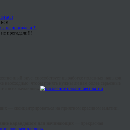
ИБО!
не прогадали!!!
жественный вкус, способствует выработке полезных навыков,
ке необходимо, чтобы понять нужны ли вам более серьезные
ятия всех желающих.
чших — сконцентрироваться на приятном красивом занятии,
вание карандашом для начинающих
— прекрасная