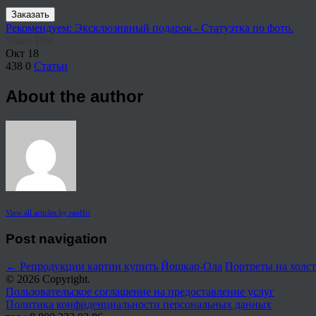
Заказать
Рекомендуем: Эксклюзивный подарок - Статуэтка по фото.
Share This
Окт
18
438
0
Статьи
About the author
View all articles by rauffri
Post navigation
←
Репродукции картин купить Йошкар-Ола
Портреты на холс
© 2026 Copyright.
Пользовательское соглашение на предоставление услуг
Политика конфиденциальности персональных данных