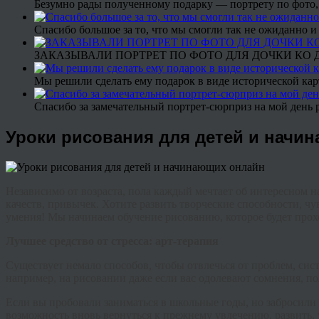
Безумно рады полученному подарку — портрету по фото,
Спасибо большое за то, что мы смогли так не ожиданно
ЗАКАЗЫВАЛИ ПОРТРЕТ ПО ФОТО ДЛЯ ДОЧКИ КО ДН
Мы решили сделать ему подарок в виде исторической кар
Спасибо за замечательный портрет-сюрприз на мой день 
Уроки рисования для детей и начи
Независимо от возраста, пола каждый мечтает об интересном 
качеств, привычек. Хотите развить творческие способности, ч
умения! Мы начинаем обучение рисованию, которое будет прох
Лучшее средство от стресса: арт-терапия
Существует немало способов, чтобы отвлечься от проблем, си
например, на рисовании даже если вас одолевают сомнения, по
Если вы пробовали заниматься в школьные годы, но забросили э
возможность вновь вернуться к прежнему увлечению, развить,