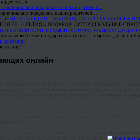
 видео отзыв.
 и оригинально порадовать наших родителей…
Ю ЕЕ 18-ЛЕТИЯ!.. ПОДАРОК-СУПЕР!!!! БОЛЬШОЕ СПАС
тины нашей семьи и подарить статуэтку — шарж от дочери и мы 
рождения!
нающих онлайн
насыщенном досуге. Ещё лучше, если хобби совершенствует худо
увство прекрасного?
Рисование онлайн бесплатно
на первом уро
одить в формате онлайн уроков,
вебинаров
и приглашаем на зан
стематизировать мысли, привести в порядок эмоции. Один из лу
лучится ли?
то дело, а теперь хотите найти занятие для души,
онлайн рисо
 усовершенствовать свои художественные навыки.