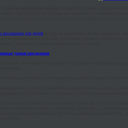
Для
уроков рисования онлайн
понадобятся также карандаши разн
части. На занятиях мы научим вас замечать мельчайшие детали,
цию как единый ансамбль. Опытные преподаватели поделятся з
На уроках рисования онлайн красками пор
щиеся познакомятся с разными техниками, узнают о принципах св
омить с линейной/ световоздушной перспективой.
обностях, что позволит получать от рисования ещё больше удов
е занятия.
й этим видом творчества не нужен врождённый талант. Освоить 
и материалами, получите важнейшие практические навыки, которы
 портфолио, которое можно использовать, чтобы развиваться как 
отличное настроение, заряд творческой энергии. Этот вид худо
ternete
помогают в борьбе со стрессом, тревогами — постоянным
оделиться с вами знаниями, научить всем нюансам живописи, р
 на сайте.