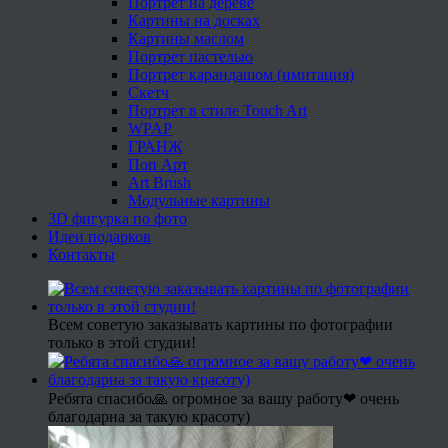
Портрет на дереве
Картины на досках
Картины маслом
Портрет пастелью
Портрет карандашом (имитация)
Скетч
Портрет в стиле Touch Art
WPAP
ГРАНЖ
Поп Арт
Art Brush
Модульные картины
3D фигурка по фото
Идеи подарков
Контакты
Всем советую заказывать картины по фотографии
только в этой студии!
Ребята спасибо🙏 огромное за вашу работу❤ очень
благодарна за такую красоту)