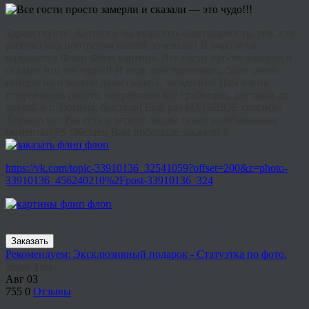
Здравствуйте! Хотелось бы выразить благодарность, тем, кто
работал над портретом нашей доченьки! В народе он
называется Флип Флоп картина. Все гости просто замерли и
сказали что это чудо!!! И ведь действительно, было очень
интересно и можно даже сказать, загадочно! Нам очень
понравилась работа, оперативно всё сработано, доставка до
дверей в г. Тюмень, быстрая! Ещё раз БОЛЬШОЕ спасибо!
Хорошо что Вы есть и дарите людям такие незабываемые
моменты! PS :Желаем Вам побольше заказов! ?
https://vk.com/topic-33910136_32541059?offset=200&z=photo-
33910136_456240210%2Fpost-33910136_324
Заказать
Рекомендуем: Эксклюзивный подарок - Статуэтка по фото.
Share This
Авг
03
755
0
Отзывы