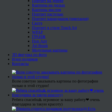
Портрет на дереве
Картины на досках
Картины маслом
Портрет пастелью
Портрет карандашом (имитация)
Скетч
Портрет в стиле Touch Art
WPAP
ГРАНЖ
Поп Арт
Art Brush
Модульные картины
3D фигурка по фото
Идеи подарков
Контакты
Всем советую заказывать картины по фотографии
только в этой студии!
Ребята спасибо🙏 огромное за вашу работу❤ очень
благодарна за такую красоту)