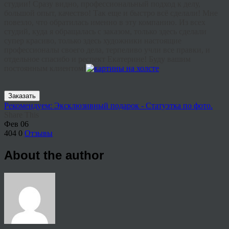
студии! Сразу видно, профессиональный подход к делу,
большой опыт, качество! Так еще и быстро всё сделали! Мне
повезло, что обратилась именно в эту компанию. Из всех
студий, куда я обращалась с заказом, только здесь сделали
супер красиво, только здесь художники настоящие
профессионалы своего дела, терпеливо учли все правки, и
отдельное спасибо и респект Екатерине! Буду вашим
постоянным клиентом!
Заказать
Рекомендуем: Эксклюзивный подарок - Статуэтка по фото.
Share This
Фев
06
404
0
Отзывы
About the author