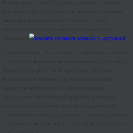
Ищите эксклюзивный подарок любимой, любимому,
друзьям или боссу? Предлагаем
заказать алмазную
мозаику с доставкой
. Она никого не оставит
равнодушным, станет самым запоминающимся
сюрпризом.
Одним из самых трогательных и эффектных решений
становится
картина алмазная мозаика
, созданная по
вашей фотографии. Такой арт-объект не только
украсит любой интерьер, но и сохранит память о
важных моментах жизни — будь то свадьба,
путешествие или семейный праздник.
Благодаря
высококачественным материалам и продуманной
комплектации набора, даже новичок легко справится с
созданием
алмазного портрета
, который будет радовать
глаз долгие годы.