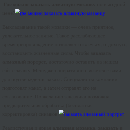
Где можно заказать алмазную мозаику
по выгодной
цене?
Выкладывание такой мозаики — очень приятное,
увлекательное занятие. Такое расслабляющее
времяпрепровождение позволяет отвлечься, отдохнуть,
восстановить жизненные силы. Чтобы
заказать
алмазный портрет,
достаточно оставить на нашем
сайте заявку. Менеджер оперативно свяжется с вами
для подтверждения заказа. Специалисты компании
подготовят макет, а затем отправят его на
согласование. По желанию заказчика возможна
предварительная обработка (бесплатная
корректировка) снимков.
Реалистичная и яркая
алмазная мозаика, заказать в