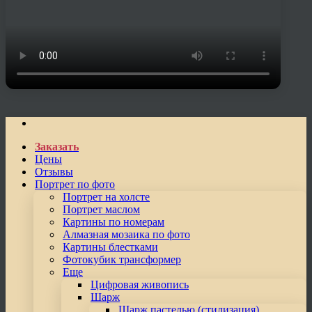
Заказать
Цены
Отзывы
Портрет по фото
Портрет на холсте
Портрет маслом
Картины по номерам
Алмазная мозаика по фото
Картины блестками
Фотокубик трансформер
Еще
Цифровая живопись
Шарж
Шарж пастелью (стилизация)