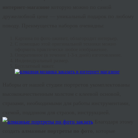
интернет-магазине
которую можно по самой
дружелюбной цене — уникальный подарок по любому
поводу. Преимущества наборов очевидны:
Картина по фото оживит, облагородит интерьер.
С помощью этой оригинальной техники можно
оформить практически любое изображение.
Оперативное (в течение 1-3-х дней) изготовление.
Индивидуальный размер.
Бесплатный макет.
Наборы от нашей студии портретов укомплектованы
высококачественным холстом с клеевой основой,
стразами, необходимыми для работы инструментами,
схемой, поддоном для стразов, инструкцией.
Благодаря этому
создать
алмазные портреты по фото
, которые