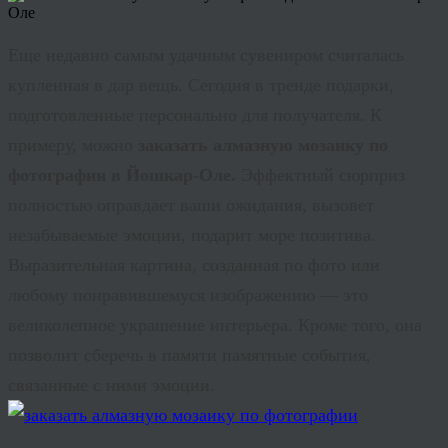
Еще недавно самым удачным сувениром считалась
купленная в дар вещь. Сегодня в
тренде
подарки,
подготовленные персонально для получателя. К
примеру, можно
заказать алмазную мозаику по
фотографии в Йошкар-Оле.
Эффектный сюрприз
полностью оправдает ваши ожидания, вызовет
незабываемые эмоции, подарит море позитива.
Выразительная картина, созданная по фото или
любому понравившемуся изображению — это
великолепное украшение интерьера. Кроме того, она
позволит сберечь в памяти памятные события,
связанные с ними эмоции.