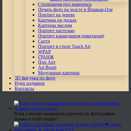
Стилизация под живопись
Печать фото на холсте в Йошкар-Оле
Портрет на дереве
Картины на досках
Картины маслом
Портрет пастелью
Портрет карандашом (имитация)
Скетч
Портрет в стиле Touch Art
WPAP
ГРАНЖ
Поп Арт
Art Brush
Модульные картины
3D фигурка по фото
Идеи подарков
Контакты
Всем советую заказывать картины по фотографии
только в этой студии!