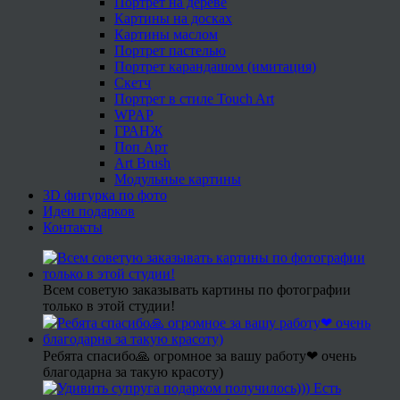
Портрет на дереве
Картины на досках
Картины маслом
Портрет пастелью
Портрет карандашом (имитация)
Скетч
Портрет в стиле Touch Art
WPAP
ГРАНЖ
Поп Арт
Art Brush
Модульные картины
3D фигурка по фото
Идеи подарков
Контакты
Всем советую заказывать картины по фотографии
только в этой студии!
Ребята спасибо🙏 огромное за вашу работу❤ очень
благодарна за такую красоту)