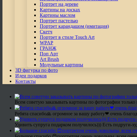
Портрет на дереве
Картины на досках
Картины маслом
Портрет пастелью
Портрет карандашом (имитация)
Скетч
Портрет в стиле Touch Art
WPAP
ГРАНЖ
Поп Арт
Art Brush
Модульные картины
3D фигурка по фото
Идеи подарков
Контакты
Всем советую заказывать картины по фотографии только 
Ребята спасибо🙏 огромное за вашу работу❤ очень благод
Удивить супруга подарком получилось))) Есть подруги-х
Большое спасибо 😍портретом очень довольны, всем очен