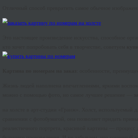
Отличный способ превратить самое обычное изображе
Это настоящее произведение искусства, способное орга
кто хочет попробовать себя в творчестве, советуем
купи
Картина по номерам на заказ
: особенности, преимуще
Жизнь людей наполнена впечатлениями, яркими воспом
можно с помощью фото, но самое лучшее решение —
з
на холсте в арт-студии «Гранж». Холст, используемый д
сравнении с фотобумагой, она позволяет придать привы
реалистичного портрета, красивой картины — процесс д
будущего произведения. И не забываем, что конечный р