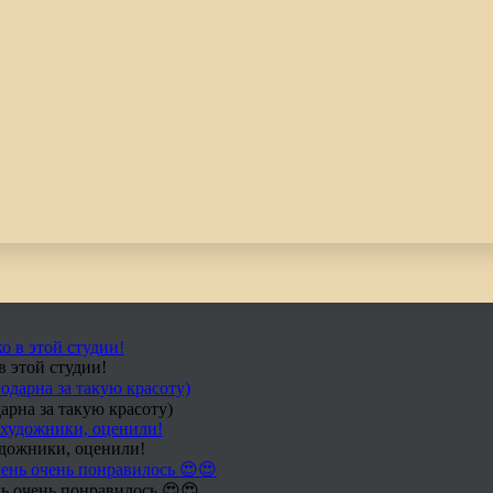
в этой студии!
арна за такую красоту)
удожники, оценили!
ь очень понравилось 😍😍