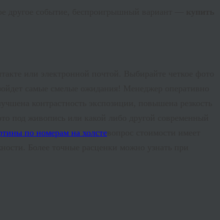
бое другое событие, беспроигрышный вариант —
купить
нтакте или электронной почтой. Выбирайте четкое фото
взойдет самые смелые ожидания! Менеджер оперативно
лучшена контрастность экспозиции, повышена резкость
ото под живопись или какой либо другой современный
вопрос стоимости имеет
жности. Более точные расценки можно узнать при