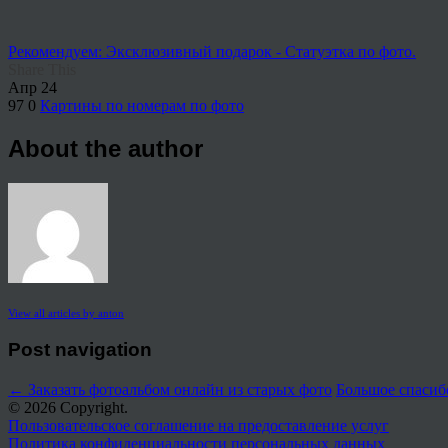
Рекомендуем: Эксклюзивный подарок - Статуэтка по фото.
Share This
Апр
24
97
0
Картины по номерам по фото
About the author
View all articles by anton
Post navigation
←
Заказать фотоальбом онлайн из старых фото
Большое спасиб
© 2026 Copyright.
Пользовательское соглашение на предоставление услуг
Политика конфиденциальности персональных данных