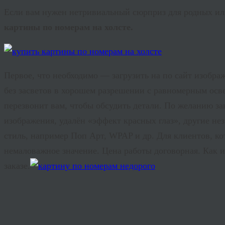
Если вам нужен нетривиальный сюрприз для родных ил
картины по номерам на холсте.
Первое, что необходимо — загрузить на по сайт изобра
без засветов в хорошем разрешении с равномерным осв
перезвонит вам, чтобы обсудить детали. По желанию з
изображения, удалён «эффект красных глаз», другие н
стиль, например Поп Арт, WPAP и др. Для клиентов, 
немаловажное значение. Цена работы договорная. Как и
заказе.