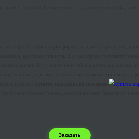
и коллег на юбилей, новоселье, годовщину свадьбы, лю
жение через специальную форму, ватсап документом, вко
ещением, крупным планом. В этом случае результат пре
аказчика может быть выполнена общая цветокоррекция, у
езначительные дефекты. А также мы можем стилизовать ф
которые решили
купить картины по номерам,
 сроки исполнения заказа, поскольку они зависят от сло
Заказать