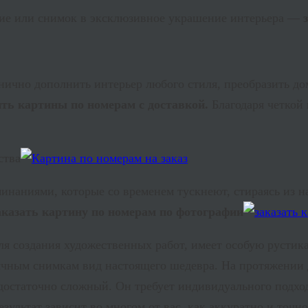
ние или снимок в эксклюзивное украшение интерьера —
нично дополнить интерьер любого стиля, преобразить до
ть картины по номерам с доставкой.
Благодаря четкой
ства
инаниями, которые со временем тускнеют, стираясь из 
аказать картину по номерам по фотографии
ля создания художественных работ, имеет особую рустика
чным снимкам вид настоящего шедевра. На протяжении де
остаточно сложный. Он требует индивидуального подхода
езультат зависит во многом от вас, как аккуратно и точ