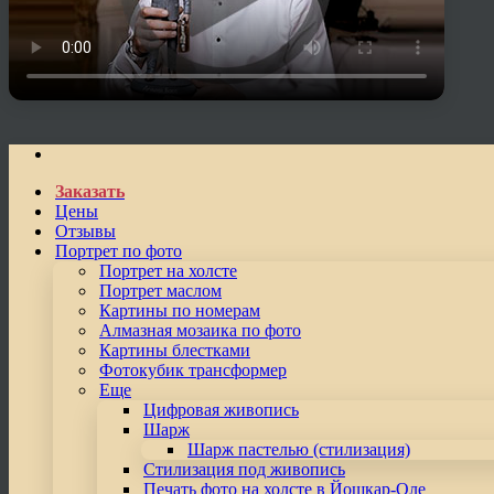
Заказать
Цены
Отзывы
Портрет по фото
Портрет на холсте
Портрет маслом
Картины по номерам
Алмазная мозаика по фото
Картины блестками
Фотокубик трансформер
Еще
Цифровая живопись
Шарж
Шарж пастелью (стилизация)
Стилизация под живопись
Печать фото на холсте в Йошкар-Оле