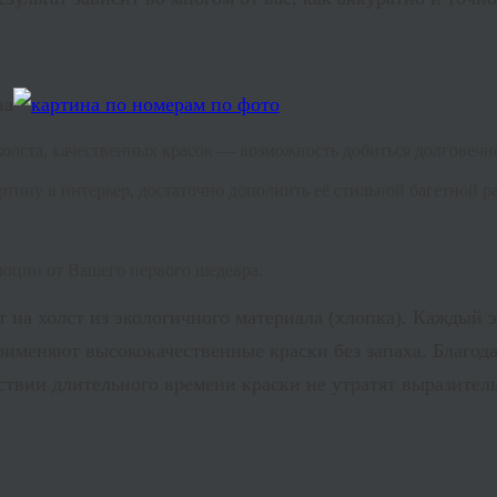
ва
холста, качественных красок — возможность добиться долговеч
тину в интерьер, достаточно дополнить её стильной багетной р
моции от Вашего первого шедевра.
на холст из экологичного материала (хлопка). Каждый 
именяют высококачественные краски без запаха. Благода
твии длительного времени краски не утратят выразитель