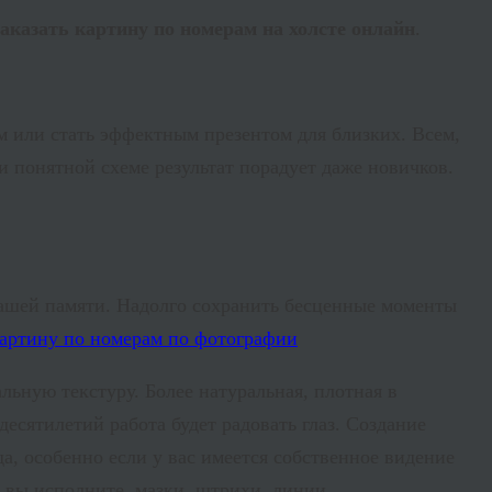
заказать картину по номерам на холсте онлайн
.
м или стать эффектным презентом для близких. Всем,
 и понятной схеме результат порадует даже новичков.
нашей памяти. Надолго сохранить бесценные моменты
льную текстуру. Более натуральная, плотная в
сятилетий работа будет радовать глаз. Создание
, особенно если у вас имеется собственное видение
но вы исполните, мазки, штрихи, линии…