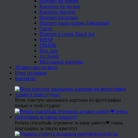
Портрет на дереве
Картины на досках
Картины маслом
Портрет пастелью
Портрет карандашом (имитация)
Скетч
Портрет в стиле Touch Art
WPAP
ГРАНЖ
Поп Арт
Art Brush
Модульные картины
3D фигурка по фото
Идеи подарков
Контакты
Всем советую заказывать картины по фотографии
только в этой студии!
Ребята спасибо🙏 огромное за вашу работу❤ очень
благодарна за такую красоту)