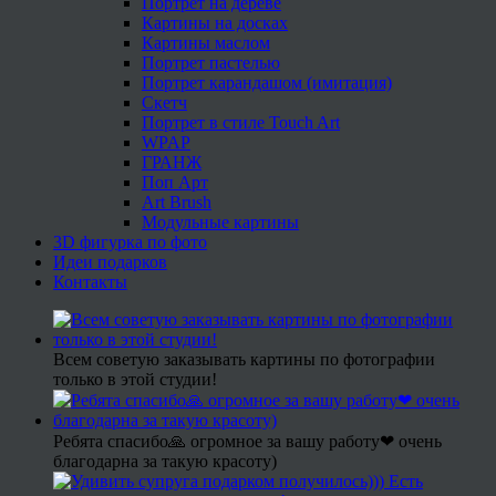
Портрет на дереве
Картины на досках
Картины маслом
Портрет пастелью
Портрет карандашом (имитация)
Скетч
Портрет в стиле Touch Art
WPAP
ГРАНЖ
Поп Арт
Art Brush
Модульные картины
3D фигурка по фото
Идеи подарков
Контакты
Всем советую заказывать картины по фотографии
только в этой студии!
Ребята спасибо🙏 огромное за вашу работу❤ очень
благодарна за такую красоту)