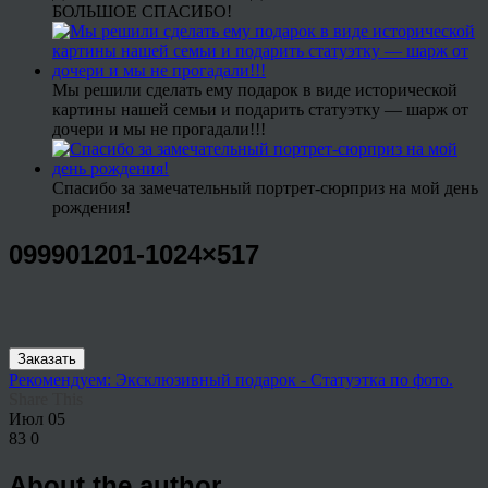
БОЛЬШОЕ СПАСИБО!
Мы решили сделать ему подарок в виде исторической
картины нашей семьи и подарить статуэтку — шарж от
дочери и мы не прогадали!!!
Спасибо за замечательный портрет-сюрприз на мой день
рождения!
099901201-1024×517
Заказать
Рекомендуем: Эксклюзивный подарок - Статуэтка по фото.
Share This
Июл
05
83
0
About the author