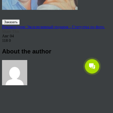
Заказать
Рекомендуем: Эксклюзивный подарок - Статуэтка по фото.
Share This
Авг
04
118
0
About the author
View all articles by rauffri
Post navigation
←
2-9-1024×750