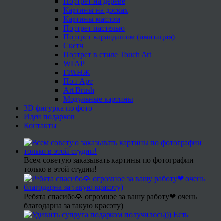
Портрет на дереве
Картины на досках
Картины маслом
Портрет пастелью
Портрет карандашом (имитация)
Скетч
Портрет в стиле Touch Art
WPAP
ГРАНЖ
Поп Арт
Art Brush
Модульные картины
3D фигурка по фото
Идеи подарков
Контакты
Всем советую заказывать картины по фотографии
только в этой студии!
Ребята спасибо🙏 огромное за вашу работу❤ очень
благодарна за такую красоту)