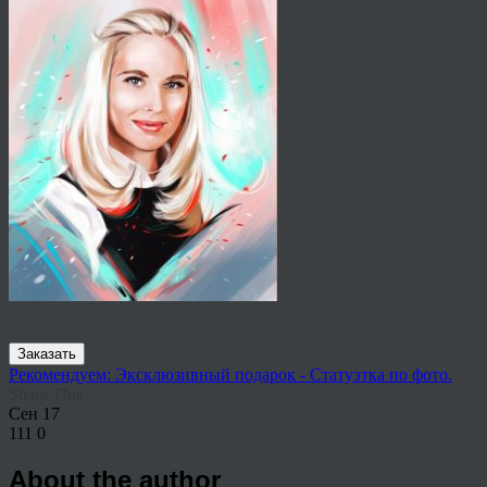
Заказать
Рекомендуем: Эксклюзивный подарок - Статуэтка по фото.
Share This
Сен
17
111
0
About the author