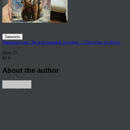
Заказать
Рекомендуем: Эксклюзивный подарок - Статуэтка по фото.
Share This
Июл
25
83
0
About the author
View all articles by rauffri
Post navigation