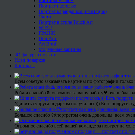
Картины маслом
Портрет пастелью
Портрет карандашом (имитация)
Скетч
Портрет в стиле Touch Art
WPAP
ГРАНЖ
Поп Арт
Art Brush
Модульные картины
3D фигурка по фото
Идеи подарков
Контакты
Всем советую заказывать картины по фотографии только 
Ребята спасибо🙏 огромное за вашу работу❤ очень благод
Удивить супруга подарком получилось))) Есть подруги-х
Большое спасибо 😍портретом очень довольны, всем очен
Огромное спасибо всей вашей команде за портрет на холс