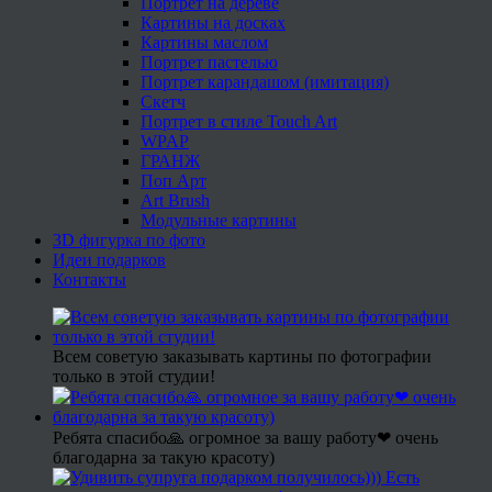
Портрет на дереве
Картины на досках
Картины маслом
Портрет пастелью
Портрет карандашом (имитация)
Скетч
Портрет в стиле Touch Art
WPAP
ГРАНЖ
Поп Арт
Art Brush
Модульные картины
3D фигурка по фото
Идеи подарков
Контакты
Всем советую заказывать картины по фотографии
только в этой студии!
Ребята спасибо🙏 огромное за вашу работу❤ очень
благодарна за такую красоту)