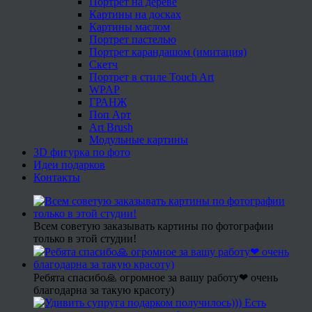
Портрет на дереве
Картины на досках
Картины маслом
Портрет пастелью
Портрет карандашом (имитация)
Скетч
Портрет в стиле Touch Art
WPAP
ГРАНЖ
Поп Арт
Art Brush
Модульные картины
3D фигурка по фото
Идеи подарков
Контакты
Всем советую заказывать картины по фотографии
только в этой студии!
Ребята спасибо🙏 огромное за вашу работу❤ очень
благодарна за такую красоту)