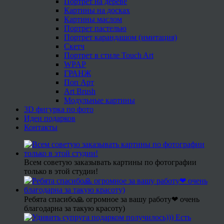
Портрет на дереве
Картины на досках
Картины маслом
Портрет пастелью
Портрет карандашом (имитация)
Скетч
Портрет в стиле Touch Art
WPAP
ГРАНЖ
Поп Арт
Art Brush
Модульные картины
3D фигурка по фото
Идеи подарков
Контакты
Всем советую заказывать картины по фотографии
только в этой студии!
Ребята спасибо🙏 огромное за вашу работу❤ очень
благодарна за такую красоту)