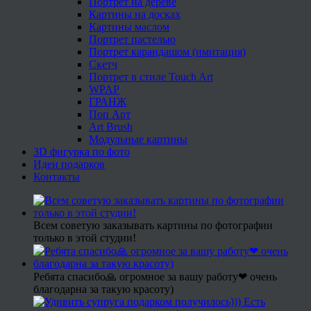
Портрет на дереве
Картины на досках
Картины маслом
Портрет пастелью
Портрет карандашом (имитация)
Скетч
Портрет в стиле Touch Art
WPAP
ГРАНЖ
Поп Арт
Art Brush
Модульные картины
3D фигурка по фото
Идеи подарков
Контакты
Всем советую заказывать картины по фотографии
только в этой студии!
Ребята спасибо🙏 огромное за вашу работу❤ очень
благодарна за такую красоту)