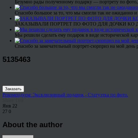
Безумно рады полученному подарку — портрету по фото,
Спасибо большое за то, что мы смогли так не ожиданно
ЗАКАЗЫВАЛИ ПОРТРЕТ ПО ФОТО ДЛЯ ДОЧКИ КО ДН
Мы решили сделать ему подарок в виде исторической кар
Спасибо за замечательный портрет-сюрприз на мой день 
5135463
Заказать
Рекомендуем: Эксклюзивный подарок - Статуэтка по фото.
Share This
Янв
22
27
0
About the author