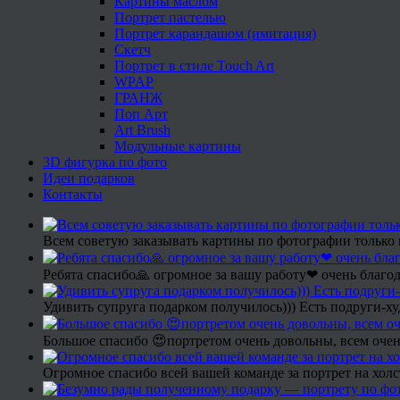
Картины маслом
Портрет пастелью
Портрет карандашом (имитация)
Скетч
Портрет в стиле Touch Art
WPAP
ГРАНЖ
Поп Арт
Art Brush
Модульные картины
3D фигурка по фото
Идеи подарков
Контакты
Всем советую заказывать картины по фотографии только 
Ребята спасибо🙏 огромное за вашу работу❤ очень благод
Удивить супруга подарком получилось))) Есть подруги-х
Большое спасибо 😍портретом очень довольны, всем очен
Огромное спасибо всей вашей команде за портрет на холс