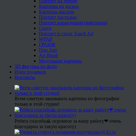
Портрет на дереве
Картины на досках
Картины маслом
Портрет пастелью
Портрет карандашом (имитация)
Скетч
Портрет в стиле Touch Art
WPAP
ГРАНЖ
Поп Арт
Art Brush
Модульные картины
3D фигурка по фото
Идеи подарков
Контакты
Всем советую заказывать картины по фотографии
только в этой студии!
Ребята спасибо🙏 огромное за вашу работу❤ очень
благодарна за такую красоту)