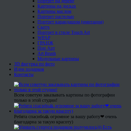
Портрет на дереве
Картины на досках
Картины маслом
Портрет пастелью
Портрет карандашом (имитация)
Скетч
Портрет в стиле Touch Art
WPAP
ГРАНЖ
Поп Арт
Art Brush
Модульные картины
3D фигурка по фото
Идеи подарков
Контакты
Всем советую заказывать картины по фотографии
только в этой студии!
Ребята спасибо🙏 огромное за вашу работу❤ очень
благодарна за такую красоту)