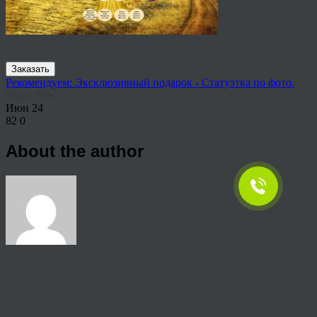
Заказать
Рекомендуем: Эксклюзивный подарок - Статуэтка по фото.
Share This
Июн
24
82
0
About the author
View all articles by rauffri
Post navigation