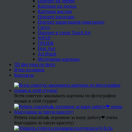
Портрет на дереве
Картины на досках
Картины маслом
Портрет пастелью
Портрет карандашом (имитация)
Скетч
Портрет в стиле Touch Art
WPAP
ГРАНЖ
Поп Арт
Art Brush
Модульные картины
3D фигурка по фото
Идеи подарков
Контакты
Всем советую заказывать картины по фотографии
только в этой студии!
Ребята спасибо🙏 огромное за вашу работу❤ очень
благодарна за такую красоту)