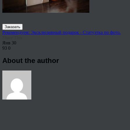
Заказать
Рекомендуем: Эксклюзивный подарок - Статуэтка по фото.
Share This
Янв
30
93
0
About the author
View all articles by rauffri
Post navigation