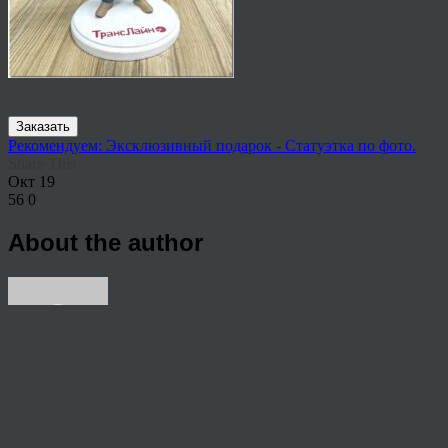
Заказать
Рекомендуем: Эксклюзивный подарок - Статуэтка по фото.
Share This
Окт
19
56
0
About the author
View all articles by rauffri
Post navigation