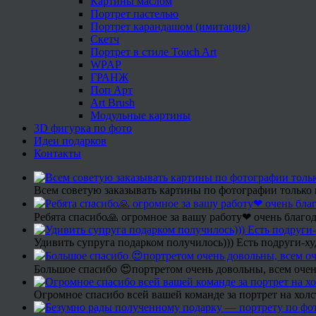
Картины маслом
Портрет пастелью
Портрет карандашом (имитация)
Скетч
Портрет в стиле Touch Art
WPAP
ГРАНЖ
Поп Арт
Art Brush
Модульные картины
3D фигурка по фото
Идеи подарков
Контакты
Всем советую заказывать картины по фотографии только 
Ребята спасибо🙏 огромное за вашу работу❤ очень благод
Удивить супруга подарком получилось))) Есть подруги-х
Большое спасибо 😍портретом очень довольны, всем очен
Огромное спасибо всей вашей команде за портрет на холс