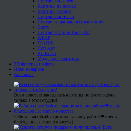
Портрет на дереве
Картины на досках
Картины маслом
Портрет пастелью
Портрет карандашом (имитация)
Скетч
Портрет в стиле Touch Art
WPAP
ГРАНЖ
Поп Арт
Art Brush
Модульные картины
3D фигурка по фото
Идеи подарков
Контакты
Всем советую заказывать картины по фотографии
только в этой студии!
Ребята спасибо🙏 огромное за вашу работу❤ очень
благодарна за такую красоту)