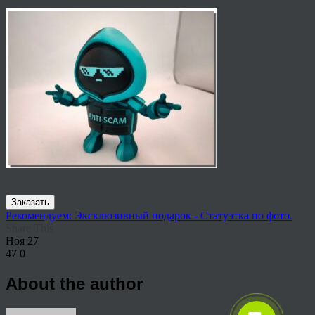
Заказать
Рекомендуем: Эксклюзивный подарок - Статуэтка по фото.
Share This
Ноя
27
47
0
About the author