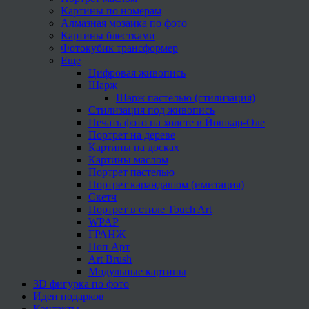
Картины по номерам
Алмазная мозаика по фото
Картины блестками
Фотокубик трансформер
Еще
Цифровая живопись
Шарж
Шарж пастелью (стилизация)
Стилизация под живопись
Печать фото на холсте в Йошкар-Оле
Портрет на дереве
Картины на досках
Картины маслом
Портрет пастелью
Портрет карандашом (имитация)
Скетч
Портрет в стиле Touch Art
WPAP
ГРАНЖ
Поп Арт
Art Brush
Модульные картины
3D фигурка по фото
Идеи подарков
Контакты