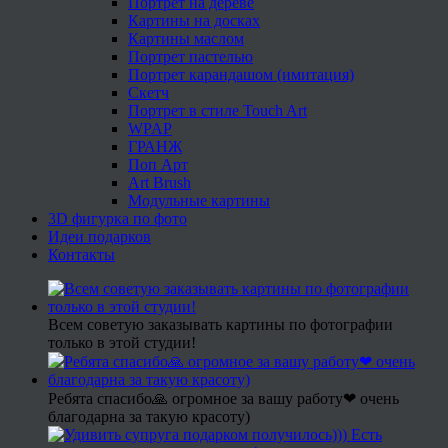
Портрет на дереве
Картины на досках
Картины маслом
Портрет пастелью
Портрет карандашом (имитация)
Скетч
Портрет в стиле Touch Art
WPAP
ГРАНЖ
Поп Арт
Art Brush
Модульные картины
3D фигурка по фото
Идеи подарков
Контакты
Всем советую заказывать картины по фотографии
только в этой студии!
Ребята спасибо🙏 огромное за вашу работу❤ очень
благодарна за такую красоту)