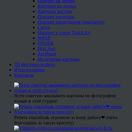
Портрет на дереве
Картины на досках
Картины маслом
Портрет пастелью
Портрет карандашом (имитация)
Скетч
Портрет в стиле Touch Art
WPAP
ГРАНЖ
Поп Арт
Art Brush
Модульные картины
3D фигурка по фото
Идеи подарков
Контакты
Всем советую заказывать картины по фотографии
только в этой студии!
Ребята спасибо🙏 огромное за вашу работу❤ очень
благодарна за такую красоту)