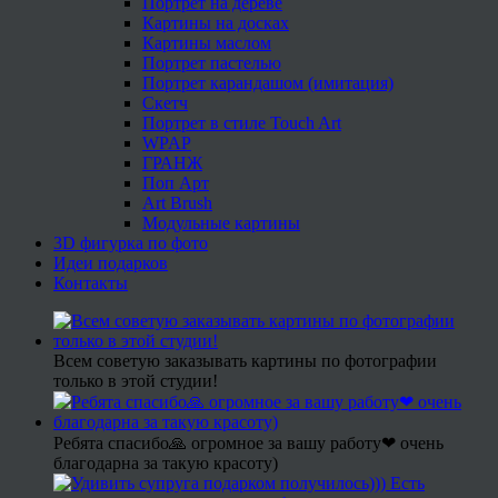
Портрет на дереве
Картины на досках
Картины маслом
Портрет пастелью
Портрет карандашом (имитация)
Скетч
Портрет в стиле Touch Art
WPAP
ГРАНЖ
Поп Арт
Art Brush
Модульные картины
3D фигурка по фото
Идеи подарков
Контакты
Всем советую заказывать картины по фотографии
только в этой студии!
Ребята спасибо🙏 огромное за вашу работу❤ очень
благодарна за такую красоту)