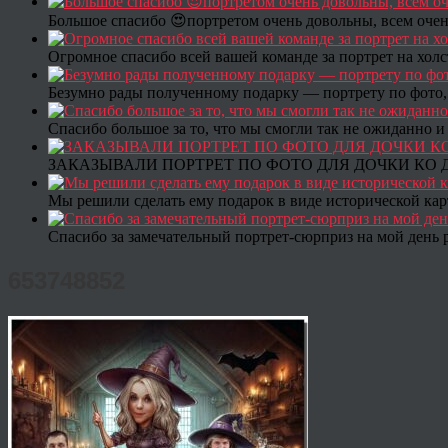
Большое спасибо 😍портретом очень довольны, всем очен
Огромное спасибо всей вашей команде за портрет на холс
Безумно рады полученному подарку — портрету по фото,
Спасибо большое за то, что мы смогли так не ожиданно
ЗАКАЗЫВАЛИ ПОРТРЕТ ПО ФОТО ДЛЯ ДОЧКИ КО ДН
Мы решили сделать ему подарок в виде исторической кар
Спасибо за замечательный портрет-сюрприз на мой день 
653748852