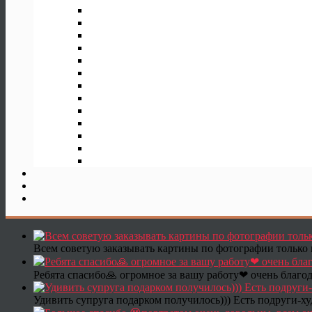
Всем советую заказывать картины по фотографии только 
Ребята спасибо🙏 огромное за вашу работу❤ очень благод
Удивить супруга подарком получилось))) Есть подруги-х