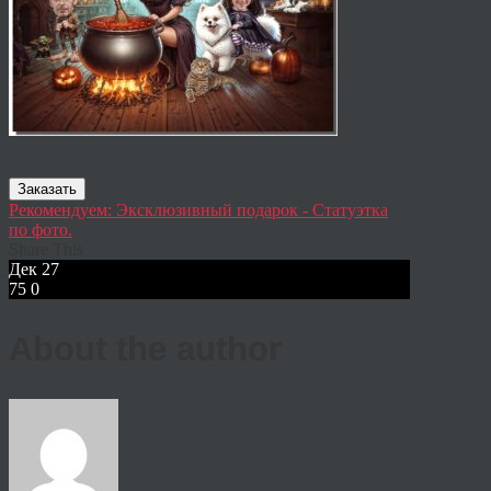
Заказать
Рекомендуем: Эксклюзивный подарок - Статуэтка
по фото.
Share This
Дек
27
75
0
About the author