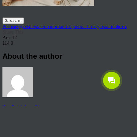
Заказать
Рекомендуем: Эксклюзивный подарок - Статуэтка по фото.
Share This
Авг
12
114
0
About the author
View all articles by rauffri
Post navigation
←
65406
© 2026 Copyright.