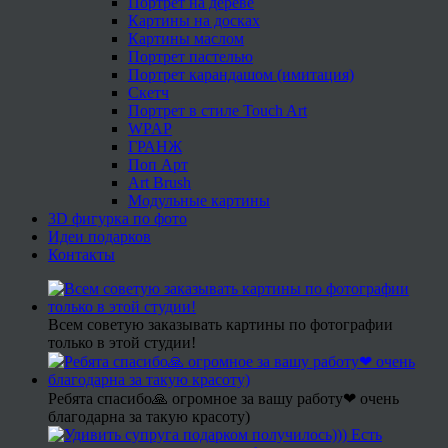
Портрет на дереве
Картины на досках
Картины маслом
Портрет пастелью
Портрет карандашом (имитация)
Скетч
Портрет в стиле Touch Art
WPAP
ГРАНЖ
Поп Арт
Art Brush
Модульные картины
3D фигурка по фото
Идеи подарков
Контакты
Всем советую заказывать картины по фотографии
только в этой студии!
Ребята спасибо🙏 огромное за вашу работу❤ очень
благодарна за такую красоту)