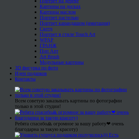
Портрет на дереве
Картины на досках
Картины маслом
Портрет пастелью
Портрет карандашом (имитация)
Скетч
Портрет в стиле Touch Art
WPAP
ГРАНЖ
Поп Арт
Art Brush
Модульные картины
3D фигурка по фото
Идеи подарков
Контакты
Всем советую заказывать картины по фотографии
только в этой студии!
Ребята спасибо🙏 огромное за вашу работу❤ очень
благодарна за такую красоту)