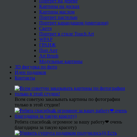
Портрет на дереве
Картины на досках
Картины маслом
Портрет пастелью
Портрет карандашом (имитация)
Скетч
Портрет в стиле Touch Art
WPAP
ГРАНЖ
Поп Арт
Art Brush
Модульные картины
3D фигурка по фото
Идеи подарков
Контакты
Всем советую заказывать картины по фотографии
только в этой студии!
Ребята спасибо🙏 огромное за вашу работу❤ очень
благодарна за такую красоту)