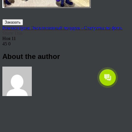
Заказать
Рекомендуем: Эксклюзивный подарок - Статуэтка по фото.
Share This
Ноя
11
45
0
About the author
View all articles by rauffri
Post navigation
←
68765843