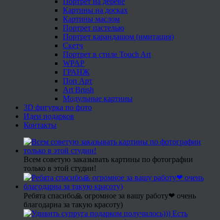
Портрет на дереве
Картины на досках
Картины маслом
Портрет пастелью
Портрет карандашом (имитация)
Скетч
Портрет в стиле Touch Art
WPAP
ГРАНЖ
Поп Арт
Art Brush
Модульные картины
3D фигурка по фото
Идеи подарков
Контакты
Всем советую заказывать картины по фотографии
только в этой студии!
Ребята спасибо🙏 огромное за вашу работу❤ очень
благодарна за такую красоту)