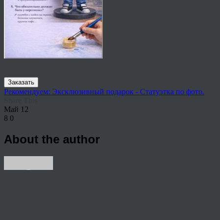
Заказать
Рекомендуем: Эксклюзивный подарок - Статуэтка по фото.
Share This
Май
12
8
0
About the author