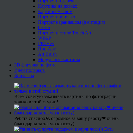
Портрет на дереве
Картины на досках
Картины маслом
Портрет пастелью
Портрет карандашом (имитация)
Скетч
Портрет в стиле Touch Art
WPAP
ГРАНЖ
Поп Арт
Art Brush
Модульные картины
3D фигурка по фото
Идеи подарков
Контакты
Всем советую заказывать картины по фотографии
только в этой студии!
Ребята спасибо🙏 огромное за вашу работу❤ очень
благодарна за такую красоту)