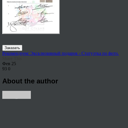
Заказать
Рекомендуем: Эксклюзивный подарок - Статуэтка по фото.
Share This
Фев
25
93
0
About the author