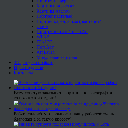
Портрет на дереве
Картины на досках
Картины маслом
Портрет пастелью
Портрет карандашом (имитация)
Скетч
Портрет в стиле Touch Art
WPAP
ГРАНЖ
Поп Арт
Art Brush
Модульные картины
3D фигурка по фото
Идеи подарков
Контакты
Всем советую заказывать картины по фотографии
только в этой студии!
Ребята спасибо🙏 огромное за вашу работу❤ очень
благодарна за такую красоту)