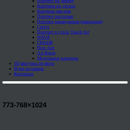
Портрет на дереве
Картины на досках
Картины маслом
Портрет пастелью
Портрет карандашом (имитация)
Скетч
Портрет в стиле Touch Art
WPAP
ГРАНЖ
Поп Арт
Art Brush
Модульные картины
3D фигурка по фото
Идеи подарков
Контакты
773-768×1024