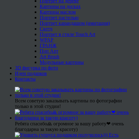
Портрет на дереве
Картины на досках
Картины маслом
Портрет пастелью
Портрет карандашом (имитация)
Скетч
Портрет в стиле Touch Art
WPAP
ГРАНЖ
Поп Арт
Art Brush
Модульные картины
3D фигурка по фото
Идеи подарков
Контакты
Всем советую заказывать картины по фотографии
только в этой студии!
Ребята спасибо🙏 огромное за вашу работу❤ очень
благодарна за такую красоту)