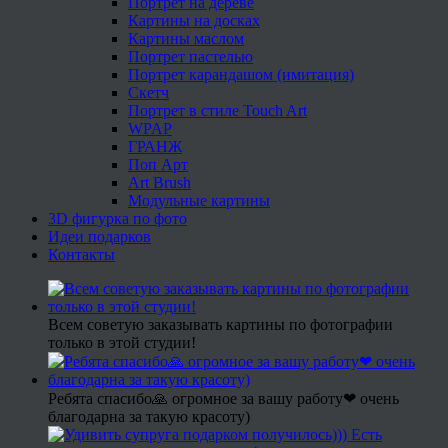
Портрет на дереве
Картины на досках
Картины маслом
Портрет пастелью
Портрет карандашом (имитация)
Скетч
Портрет в стиле Touch Art
WPAP
ГРАНЖ
Поп Арт
Art Brush
Модульные картины
3D фигурка по фото
Идеи подарков
Контакты
Всем советую заказывать картины по фотографии
только в этой студии!
Ребята спасибо🙏 огромное за вашу работу❤ очень
благодарна за такую красоту)