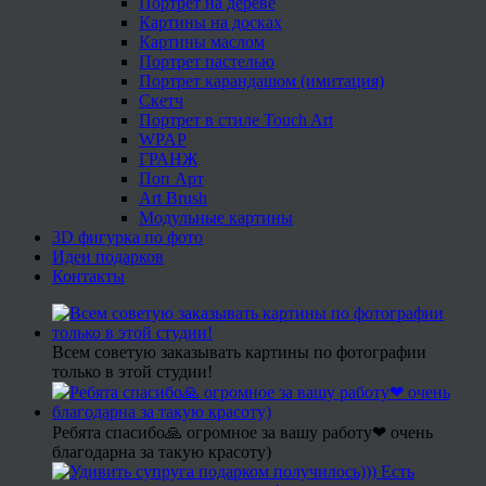
Портрет на дереве
Картины на досках
Картины маслом
Портрет пастелью
Портрет карандашом (имитация)
Скетч
Портрет в стиле Touch Art
WPAP
ГРАНЖ
Поп Арт
Art Brush
Модульные картины
3D фигурка по фото
Идеи подарков
Контакты
Всем советую заказывать картины по фотографии
только в этой студии!
Ребята спасибо🙏 огромное за вашу работу❤ очень
благодарна за такую красоту)