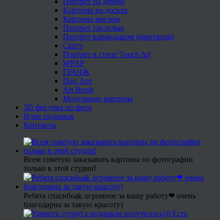
Портрет на дереве
Картины на досках
Картины маслом
Портрет пастелью
Портрет карандашом (имитация)
Скетч
Портрет в стиле Touch Art
WPAP
ГРАНЖ
Поп Арт
Art Brush
Модульные картины
3D фигурка по фото
Идеи подарков
Контакты
Всем советую заказывать картины по фотографии
только в этой студии!
Ребята спасибо🙏 огромное за вашу работу❤ очень
благодарна за такую красоту)