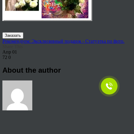
Заказать
Рекомендуем: Эксклюзивный подарок - Статуэтка по фото.
Share This
Апр
01
72
0
About the author
View all articles by rauffri
Post navigation