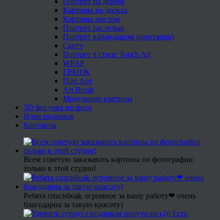
Портрет на дереве
Картины на досках
Картины маслом
Портрет пастелью
Портрет карандашом (имитация)
Скетч
Портрет в стиле Touch Art
WPAP
ГРАНЖ
Поп Арт
Art Brush
Модульные картины
3D фигурка по фото
Идеи подарков
Контакты
Всем советую заказывать картины по фотографии
только в этой студии!
Ребята спасибо🙏 огромное за вашу работу❤ очень
благодарна за такую красоту)