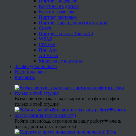
Портрет на дереве
Картины на досках
Картины маслом
Портрет пастелью
Портрет карандашом (имитация)
Скетч
Портрет в стиле Touch Art
WPAP
ГРАНЖ
Поп Арт
Art Brush
Модульные картины
3D фигурка по фото
Идеи подарков
Контакты
Всем советую заказывать картины по фотографии
только в этой студии!
Ребята спасибо🙏 огромное за вашу работу❤ очень
благодарна за такую красоту)