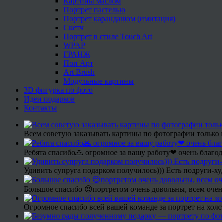
Картины маслом
Портрет пастелью
Портрет карандашом (имитация)
Скетч
Портрет в стиле Touch Art
WPAP
ГРАНЖ
Поп Арт
Art Brush
Модульные картины
3D фигурка по фото
Идеи подарков
Контакты
Всем советую заказывать картины по фотографии только 
Ребята спасибо🙏 огромное за вашу работу❤ очень благод
Удивить супруга подарком получилось))) Есть подруги-х
Большое спасибо 😍портретом очень довольны, всем очен
Огромное спасибо всей вашей команде за портрет на холс