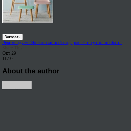
Заказать
Рекомендуем: Эксклюзивный подарок - Статуэтка по фото.
Share This
Окт
29
117
0
About the author
View all articles by rauffri
Post navigation