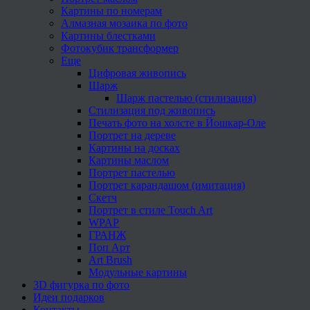
Картины по номерам
Алмазная мозаика по фото
Картины блестками
Фотокубик трансформер
Еще
Цифровая живопись
Шарж
Шарж пастелью (стилизация)
Стилизация под живопись
Печать фото на холсте в Йошкар-Оле
Портрет на дереве
Картины на досках
Картины маслом
Портрет пастелью
Портрет карандашом (имитация)
Скетч
Портрет в стиле Touch Art
WPAP
ГРАНЖ
Поп Арт
Art Brush
Модульные картины
3D фигурка по фото
Идеи подарков
Контакты