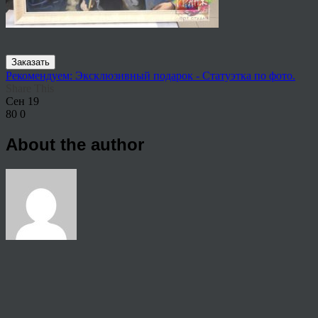
Заказать
Рекомендуем: Эксклюзивный подарок - Статуэтка по фото.
Share This
Сен
19
80
0
About the author
View all articles by rauffri
Post navigation
←
998875