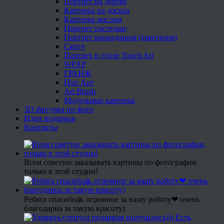
Портрет на дереве
Картины на досках
Картины маслом
Портрет пастелью
Портрет карандашом (имитация)
Скетч
Портрет в стиле Touch Art
WPAP
ГРАНЖ
Поп Арт
Art Brush
Модульные картины
3D фигурка по фото
Идеи подарков
Контакты
Всем советую заказывать картины по фотографии
только в этой студии!
Ребята спасибо🙏 огромное за вашу работу❤ очень
благодарна за такую красоту)