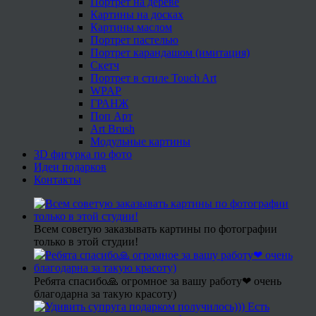
Портрет на дереве
Картины на досках
Картины маслом
Портрет пастелью
Портрет карандашом (имитация)
Скетч
Портрет в стиле Touch Art
WPAP
ГРАНЖ
Поп Арт
Art Brush
Модульные картины
3D фигурка по фото
Идеи подарков
Контакты
Всем советую заказывать картины по фотографии
только в этой студии!
Ребята спасибо🙏 огромное за вашу работу❤ очень
благодарна за такую красоту)