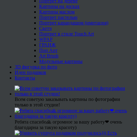
Портрет на дереве
Картины на досках
Картины маслом
Портрет пастелью
Портрет карандашом (имитация)
Скетч
Портрет в стиле Touch Art
WPAP
ГРАНЖ
Поп Арт
Art Brush
Модульные картины
3D фигурка по фото
Идеи подарков
Контакты
Всем советую заказывать картины по фотографии
только в этой студии!
Ребята спасибо🙏 огромное за вашу работу❤ очень
благодарна за такую красоту)