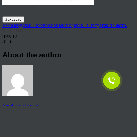
Заказать
Рекомендуем: Эксклюзивный подарок - Статуэтка по фото.
Share This
Фев
12
81
0
About the author
View all articles by rauffri
Post navigation
←
-алмазную-мозаику-с-доставкой
© 2026 Copyright.