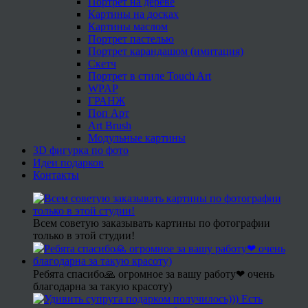
Портрет на дереве
Картины на досках
Картины маслом
Портрет пастелью
Портрет карандашом (имитация)
Скетч
Портрет в стиле Touch Art
WPAP
ГРАНЖ
Поп Арт
Art Brush
Модульные картины
3D фигурка по фото
Идеи подарков
Контакты
Всем советую заказывать картины по фотографии
только в этой студии!
Ребята спасибо🙏 огромное за вашу работу❤ очень
благодарна за такую красоту)