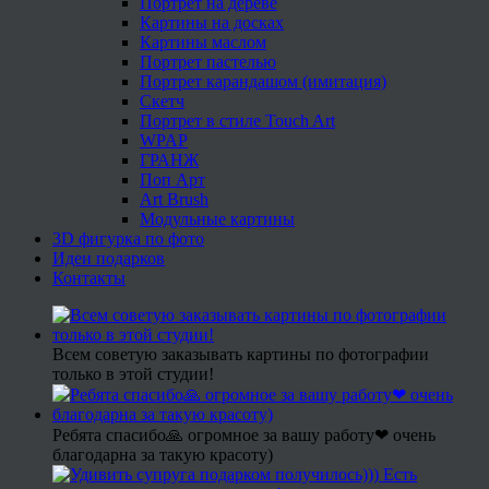
Портрет на дереве
Картины на досках
Картины маслом
Портрет пастелью
Портрет карандашом (имитация)
Скетч
Портрет в стиле Touch Art
WPAP
ГРАНЖ
Поп Арт
Art Brush
Модульные картины
3D фигурка по фото
Идеи подарков
Контакты
Всем советую заказывать картины по фотографии
только в этой студии!
Ребята спасибо🙏 огромное за вашу работу❤ очень
благодарна за такую красоту)