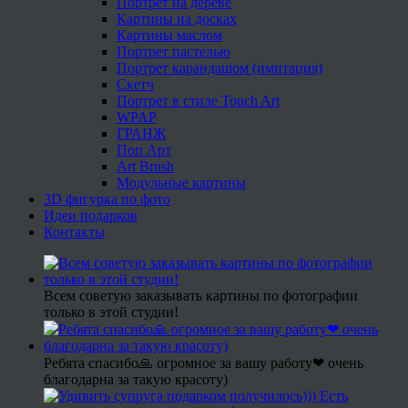
Портрет на дереве
Картины на досках
Картины маслом
Портрет пастелью
Портрет карандашом (имитация)
Скетч
Портрет в стиле Touch Art
WPAP
ГРАНЖ
Поп Арт
Art Brush
Модульные картины
3D фигурка по фото
Идеи подарков
Контакты
Всем советую заказывать картины по фотографии
только в этой студии!
Ребята спасибо🙏 огромное за вашу работу❤ очень
благодарна за такую красоту)