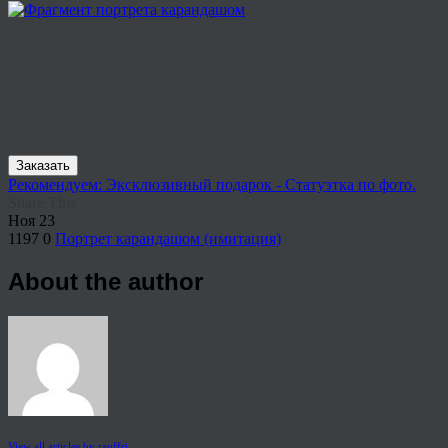
Заказать
Рекомендуем: Эксклюзивный подарок - Статуэтка по фото.
Share This
Ноя
23
1197
0
Портрет карандашом (имитация)
About the author
View all articles by rauffri