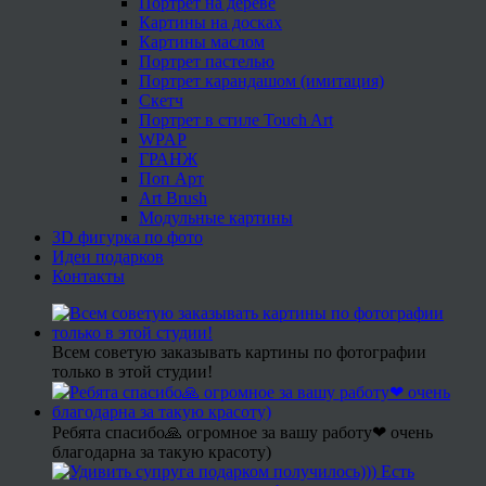
Портрет на дереве
Картины на досках
Картины маслом
Портрет пастелью
Портрет карандашом (имитация)
Скетч
Портрет в стиле Touch Art
WPAP
ГРАНЖ
Поп Арт
Art Brush
Модульные картины
3D фигурка по фото
Идеи подарков
Контакты
Всем советую заказывать картины по фотографии
только в этой студии!
Ребята спасибо🙏 огромное за вашу работу❤ очень
благодарна за такую красоту)