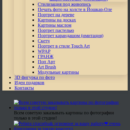
Стилизация под живопись
Печать фото на холсте в Йошкар-Оле
Портрет на дереве
Картины на досках
Картины маслом
Портрет пастелью
Портрет карандашом (имитация)
Скетч
Портрет в стиле Touch Art
WPAP
ГРАНЖ
Поп Арт
Art Brush
Модульные картины
3D фигурка по фото
Идеи подарков
Контакты
Всем советую заказывать картины по фотографии
только в этой студии!