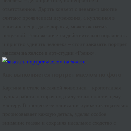
человека – дело приятное, но непростое и
ответственное. Дарить конверт с деньгами многие
считают проявлением неуважения, а купленная в
магазине вещь, даже дорогая, может оказаться
ненужной. Если же хочется действительно порадовать
и приятно удивить человека – стоит
заказать портрет
маслом на холсте
в арт-студии «
Гранж
».
Как выполняется
портрет маслом по фото
Картина в стиле масляной живописи – кропотливая
ручная работа, которая под силу только настоящему
мастеру. В процессе ее написания художник тщательно
прорисовывает каждую деталь, уделяя особое
внимание глазам и сохраняя идеальное сходство с