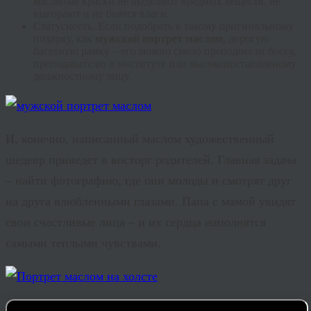
масляные краски не выделяют вредных веществ, не
выгорают и не боятся влаги.
Статусность
. Если подобрать к такому оригинальному
подарку, как
мужской портрет маслом
, дорогую
багетную рамку – его можно смело преподнести боссу,
преподавателю в институте или высокопоставленному
должностному лицу.
И, конечно, написанный маслом художественный
шедевр приведет в восторг родителей. Главная задача
– найти фотографию, где они молоды и смотрят друг
на друга влюбленными глазами. Папа с мамой увидят
свои счастливые лица – и их сердца наполнятся
самыми теплыми чувствами.