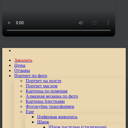
Заказать
Цены
Отзывы
Портрет по фото
Портрет на холсте
Портрет маслом
Картины по номерам
Алмазная мозаика по фото
Картины блестками
Фотокубик трансформер
Еще
Цифровая живопись
Шарж
Шарж пастелью (стилизация)