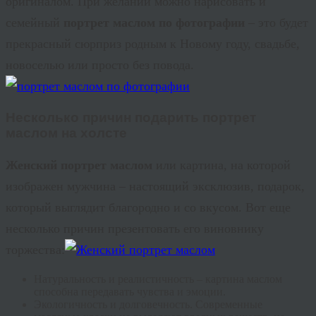
оригиналом. При желании можно нарисовать и
семейный
портрет маслом по фотографии
– это будет
прекрасный сюрприз родным к Новому году, свадьбе,
новоселью или просто без повода.
Несколько причин подарить
портрет
маслом на холсте
Женский портрет
маслом
или картина, на которой
изображен мужчина – настоящий эксклюзив, подарок,
который выглядит благородно и со вкусом. Вот еще
несколько причин презентовать его виновнику
торжества:
Натуральность и реалистичность – картина маслом
способна передавать чувства и эмоции.
Экологичность
и долговечность. Современные